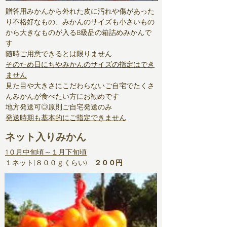
贈答用みかんから外れた皮に汚れや傷があった
り不格好なもの、みかんのサイズも小さいもの
から大きなものが入るB級品の箱詰めみかんで
す
随時ご用意できるとは限りません
そのため日にちやみかんのサイズの指定はでき
ません
見た目や大きさにこだわらないご自宅でたくさ
んみかんが食べたい方にお勧めです
地方発送可◎原則ご自宅発送のみ
発送時期も基本的にご指定できません
ネット入りみかん
1０月中旬頃～１月下旬頃
１ネット(８００ｇくらい)
２００円