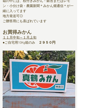
箱の中には、枝付きみかん・銀杏またはレモ
ン・小分け袋・農園新聞＊みかん畑通信＊が一
緒に入ってます
地方発送可◎
ご贈答用にも喜ばれています
​​お買得みかん
１１月中旬～１月上旬
​​●ご自宅用10Kg箱のみ
２９５０円