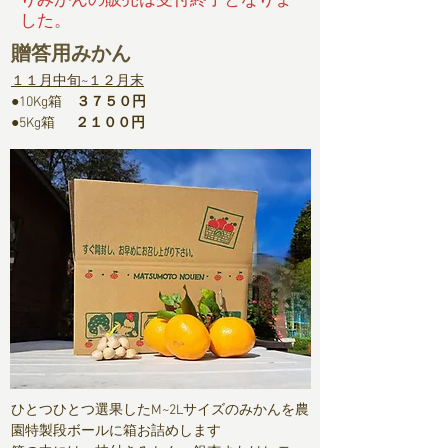
した。
贈答用みかん
１１月中旬~１２月末​
●10Kg箱
３７５０円
●
5Kg箱
２１００円
ひとつひとつ選果したM~2Lサイズのみかんを農
園特製段ボールに箱お詰めします