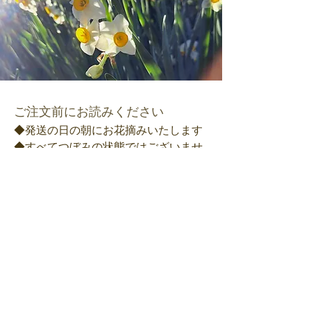
ご注文前にお読みください
◆発送の日の朝にお花摘みいたします

◆すべてつぼみの状態ではございませ
ん。

◆配送中の気温や状況でつぼみ開いて
届いてしまうこともあります。あらか
じめご了承ください。

​​ご注文方法
箱を開けた瞬間から

​​農園受付またはお電話でご注文いただけます
水仙のお花と香りを楽しんで頂きたい
のでつぼみだけの状態ではないかたち
でお届けしています。香りと共にお花