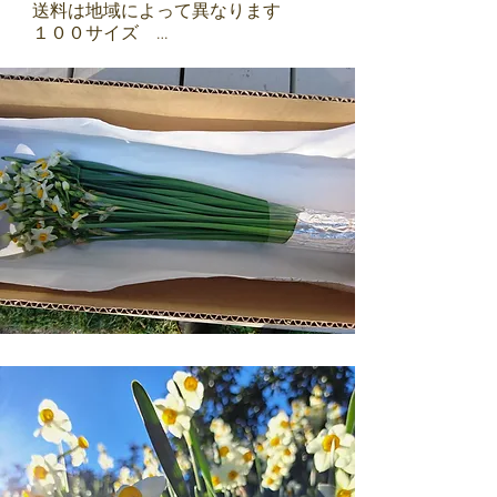
送料は地域によって異なります

１００サイズ　

北海道　1,188円

北東北　913円

南東北　858円

関東　803円

信越・北陸・中部　858円

関西　913円

中国・四国　1,023円

九州　1,188円

※沖縄地方には発送できません