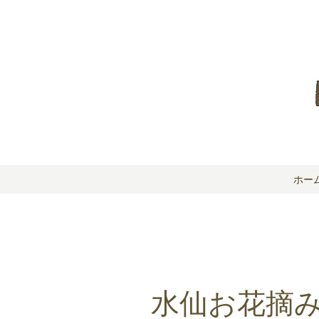
ホー
水仙お花摘