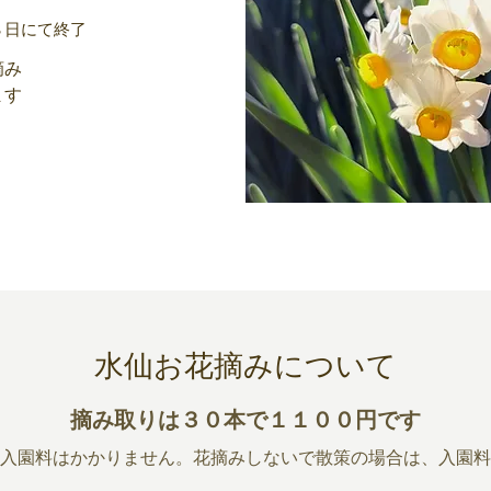
８日にて終了
摘み
ます
水仙お花摘みについて
摘み取りは３０本で１１００円です
入園料はかかりません。
花摘みしないで散策の場合は、入園料