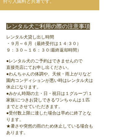
狩り入園料と共通です。
レンタル犬ご利用の際の注意事項
レンタル犬貸し出し時間
・９月～６月（最終受付は１４:３０）
９：３０～１６：３０(最終返却時間）
●レンタル犬のご予約はできませんので
直接売店にてお申し出ください。
●わんちゃんの体調や、天候・雨上がりなど
園内コンディションが悪い時はレンタル犬は
休止になります。
●みかん時期の土・日・祝日は１グループ(１
家族)につきお貸しできるワンちゃんは１匹
までとさせていただきます。
●受付数上限に達した場合は早めに終了とな
ります。
★暑さや突然の雨のため休止している場合も
あります。