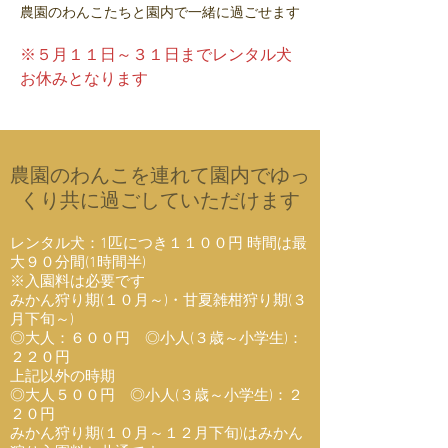
​農園のわんこたちと園内で一緒に過ごせます
※５月１１日～３１日までレンタル犬
お休みとなります
農園のわんこを連れて園内でゆっ
くり共に過ごしていただけます
レンタル犬：1匹につき１１００円 時間は最
大９０分間(1時間半)
※入園料は必要です
みかん狩り期(１０月～)・甘夏雑柑狩り期(３
月下旬～)
◎大人：６００円 ◎小人(３歳～小学生)：
２２０円
上記以外の時期
◎大人５００円 ◎小人(３歳～小学生)：２
２０円
みかん狩り期(１０月～１２月下旬)はみかん