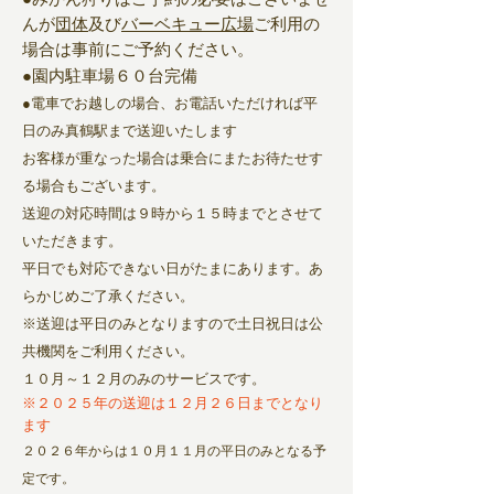
●みかん狩りはご予約の必要はございませ
んが
団体
及び
バーベキュー広場
ご利用の
場合は事前にご予約ください。
●園内駐車場６０台完備
●電車でお越しの場合、お電話いただければ平
日のみ真鶴駅まで送迎いたします
お客様が重なった場合は乗合にまたお待たせす
る場合もございます。
送迎の対応時間は９時から１５時までとさせて
いただきます。
​平日でも対応できない日がたまにあります。
あ
らかじめご了承ください。
※送迎は平日のみとなりますので土日祝日は公
共機関をご利用ください。
１０月～１２月のみのサービスです。
※２０２５年の送迎は１２月２６日までとなり
ます
２０２６年からは１０月１１月の平日のみとなる予
定です。