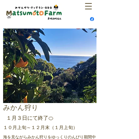
​みかん狩り
​１月３日にて終了🍊
​​１０月上旬～１２月末（１月上旬）
海を見ながらみかん狩りをゆっくりのんびり期間中